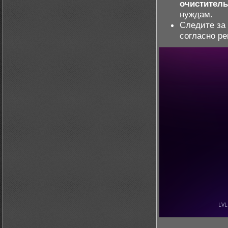
очиститель
нуждам.
Следите за
согласно р