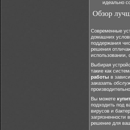
идеально с
Обзор лучш
Современные уст
домашних услови
поддержания чис
решения отлича
использовании, 
Выбирая устройс
такие как систе
работы
в зависи
заказать обслу
производительно
Вы можете
купи
подходить под в
вирусов и бакте
загрязненности 
решение для ваш