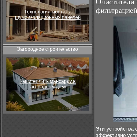
Очистители 
фильтрацие
Технология монтажа
шумоизоляционных панелей
Загородное строительство
Как утеплить мансарду в
загородном доме
Эти устройства 
эффективно устр