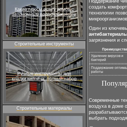
Поддержание чис
создать комфорт
Какие плюсы есть у домов с
технологии позв
автономным водоснабжением
микроорганизмов
Один из ключевы
антибактериаль
загрязнения и с
Строительные инструменты
Преимуществ
Удаление вирусов и
бактерий
Поддержание оптима
работы
Ручные инструменты для
кладки кирпича: полный набор
Популяр
Современные те
воздуха в доме 
Строительные материалы
разрабатываются
выбрать подходя