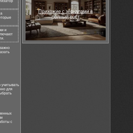
тизатор
Прихожие с зеркалами в
на
полный рост
которые
ки и
ключают
ти.
 важно
казать
о учитывать
нно для
выбрать
твенных
ми
аботы с