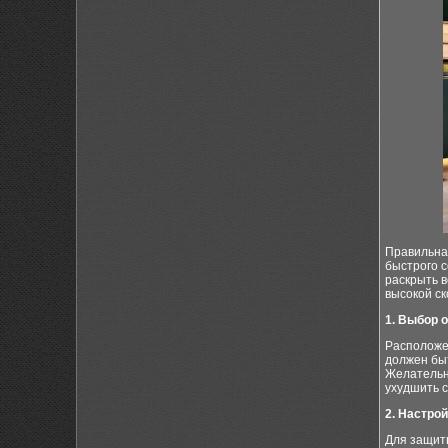
Правильна
быстрого 
раскрыть в
высокой ск
1. Выбор 
Расположе
должен быт
Желательно
ухудшить с
2. Настро
Для защит