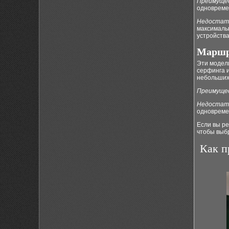
Преимуще
одновремен
Недостат
максимальн
устройства
Маршр
Эти модел
серфинга 
небольших 
Преимуще
Недостат
одновреме
Если вы ре
чтобы выб
Как п