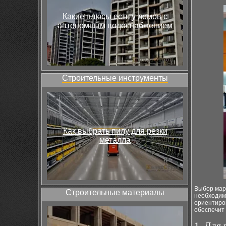
Какие плюсы есть у домов с
автономным водоснабжением
Строительные инструменты
Как выбрать пилу для резки
металла
Выбор марш
Строительные материалы
необходим 
ориентиро
обеспечит 
1. Для