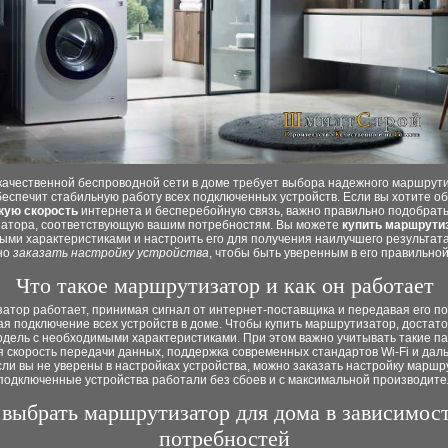
качественной беспроводной сети в доме требует выбора надежного маршрут
еспечит стабильную работу всех подключенных устройств. Если вы хотите о
кую скорость
интернета и бесперебойную связь, важно правильно подобрат
атора, соответствующую вашим потребностям. Вы можете
купить маршрути
ми характеристиками и настроить его для получения наилучшего результата
но
заказать настройку устройства
, чтобы быть уверенным в его правильной
Что такое маршрутизатор и как он работает
тор работает, принимая сигнал от интернет-поставщика и передавая его по
я подключение всех устройств в доме. Чтобы купить маршрутизатор, достат
одель с необходимыми характеристиками. При этом важно учитывать такие п
я скорость передачи данных, поддержка современных стандартов Wi-Fi и дал
сли вы не уверены в настройках устройства, можно заказать настройку маршр
подключенные устройства работали без сбоев и с максимальной производите
 выбрать маршрутизатор для дома в зависимост
потребностей