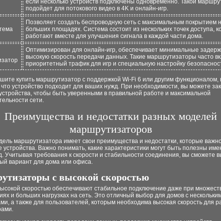
если несколько устройств подключены одновременно. Такой маршру
подойдет для потокового видео в 4K и онлайн-игр.
Позволяет создать беспроводную сеть с максимальным покрытием 
тема
больших площадях. Система состоит из нескольких точек доступа, 
работают вместе для улучшения сигнала в каждой части дома.
Оптимизирован для онлайн-игр, обеспечивает минимальные задерж
высокую скорость передачи данных. Такие маршрутизаторы часто в
изатор
приоритетный трафик для игр и специальную настройку безопаснос
шите купить маршрутизатор с поддержкой Wi-Fi 6 или другим функционалом,
 что устройство подходит для ваших нужд. При необходимости, вы можете за
устройства, чтобы быть уверенными в правильной работе и максимальной
тельности сети.
Преимущества и недостатки разных моделей
маршрутизаторов
дель маршрутизатора имеет свои преимущества и недостатки, которые важн
 устройства. Важно понимать, какие характеристики могут быть полезны име
. Учитывая требования к скорости и стабильности соединения, вы сможете 
ый вариант для дома или офиса.
утизаторы с высокой скоростью
высокой скоростью обеспечивают стабильное подключение даже при множес
ях и больших нагрузках на сеть. Это отличный выбор для домов с нескольки
ми, а также для пользователей, которым необходима высокая скорость для р
рами.