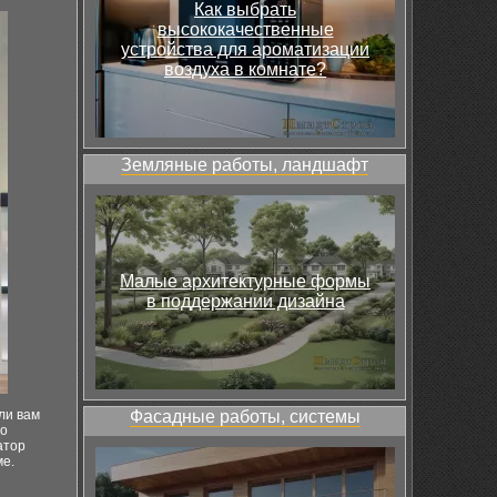
Как выбрать
высококачественные
устройства для ароматизации
воздуха в комнате?
Земляные работы, ландшафт
Малые архитектурные формы
в поддержании дизайна
ли вам
Фасадные работы, системы
но
атор
ме.