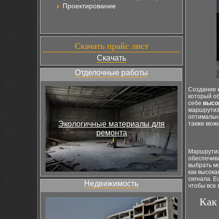
Проектирование
Скачать прайс лист
Скачать
Отделочные работы
Создание 
который об
себе
высо
маршрутиз
оптимальны
Экологичные материалы для
также мож
ремонта
Маршрутиза
обеспечива
выбрать м
как высока
сигнала. Е
Недвижимость
чтобы все 
Как