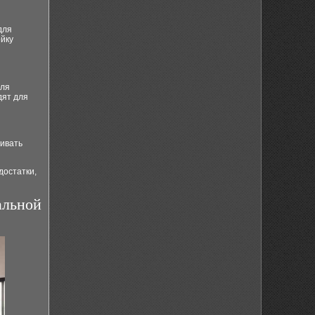
для
ойку
для
дят для
живать
достатки,
альной