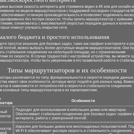
ужна высокая скорость интернета для стриминга видео в 4K или для онлайн-и
нимание на модели маршрутизаторов с поддержкой последних стандартов Wi-
а обеспечивают отличную производительность и позволяют подключать неско
 одновременно без потери скорости. Чтобы купить маршрутизатор с нужными
тиками, ознакомьтесь с максимальной скоростью передачи данных и количес
торые помогут улучшить покрытие сети.
 малого бюджета и простого использования
ете простое решение для базовых задач, таких как серфинг в интернете и ра
ой почтой, можно выбрать более доступные модели маршрутизаторов. Они бу
ать стабильное соединение на небольшой площади, но с ограниченными
ями по скорости. В случае трудностей с настройкой устройства, вы можете з
маршрутизатора, чтобы быть уверенными в его правильной работе и стабиль
Типы маршрутизаторов и их особенности
аторы различаются по типу, функциональности и скорости передачи данных
ства имеет свои особенности, которые могут подойти для разных нужд. Важн
тор в зависимости от потребностей в скорости и стабильности соединения.
м основные типы маршрутизаторов и их характеристики.
п
Особенности
затора
Подходит для использования в небольших домах или квартирах.
тный
Обеспечивает стабильное соединение для базовых задач: серфинг 
изатор
интернете, работа с электронной почтой.
Идеален для больших домов или многозадачных пользователей. По
изатор
Wi-Fi 6 обеспечивает высокую скорость и стабильность соединения,
жкой