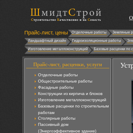
О
Прайс-лист, цены
Отделочные работы
Земляные 
Ландшафтный дизайн
Гидроизоляционные работы
Эл
Изготовление металлоконструкций
Базовые расценки по 
Прайс-лист, расценки, услуги
Уст
Отделочные работы
Общестроительные работы
Фасадные работы
Конструкции из кирпича и блоков
Изготовление металлоконструкций
Базовые расценки по строительным
работам
Столярные работы
Пассивный дом
(Энергоэффективное здание)