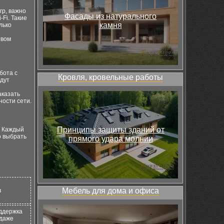
гр, важно
Фасады из натурального
Fi. Такие
камня
лько
твом
бота с
Кровля, кровельные работы
дут
аказать
ности сети.
Принципы защиты зданий от
. Каждый
о выбрать
прямого удара молнии
Мебель для дома и офиса
в
ддержка
 даже