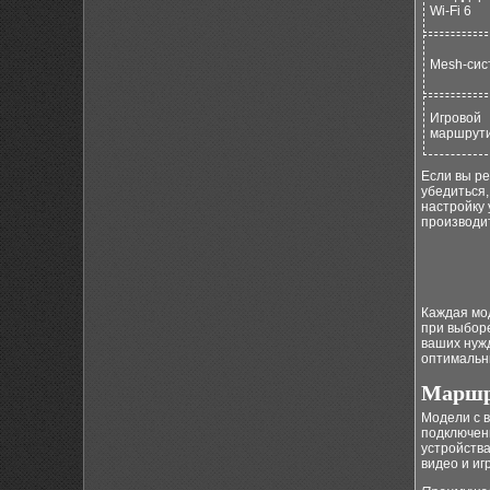
Wi-Fi 6
Mesh-сис
Игровой
маршрут
Если вы ре
убедиться,
настройку 
производи
Каждая мо
при выборе
ваших нужд
оптимальн
Маршр
Модели с 
подключени
устройства
видео и иг