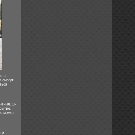
го и
е смогут
ться
чения. Он
рытие.
то может
ите