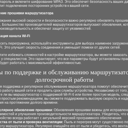
пароль и включите шифрование WPA3. Это обеспечит безопасность ваших д
ит подключение посторонних устройств к вашей сети.
ение прошивки маршрутизатора
ржания высокой скорости и безопасности важно регулярно обновлять прошив
а. Большинство производителей маршрутизаторов выпускают обновления, ко
оизводительность и обеспечат защиту от уязвимостей.
ация канала Wi-Fi
 сеть перегружена, используйте инструменты для выбора наименее загружен
Fi. Это улучшит скорость соединения и уменьшит помехи от других сетей.
тите избежать сложностей в настройке маршрутизатора, вы можете заказать
 у специалистов. Это гарантирует, что все параметры будут установлены пра
 будет работать с максимальной эффективностью.
ы по поддержке и обслуживанию маршрутизато
долгосрочной работы
я поддержка и регулярное обслуживание маршрутизатора помогут обеспечит
 работу вашей сети и продлить срок службы устройства. Независимо от того,
е ли вы маршрутизатор с поддержкой Wi-Fi 6 или более простую модель, сле
м простым рекомендациям, вы сможете поддерживать высокую скорость и над
ия на протяжении долгого времени.
улярное обновление прошивки
: Обновления прошивки важны для исправлен
вимостей и улучшения производительности маршрутизатора. Убедитесь, что
ройство всегда работает с актуальной версией программного обеспечения.
стка от пыли и проверка вентиляции
: Пыль и перегрев могут существенно п
оту маршрутизатора. Регулярно очищайте его от пыли и убедитесь, что вен