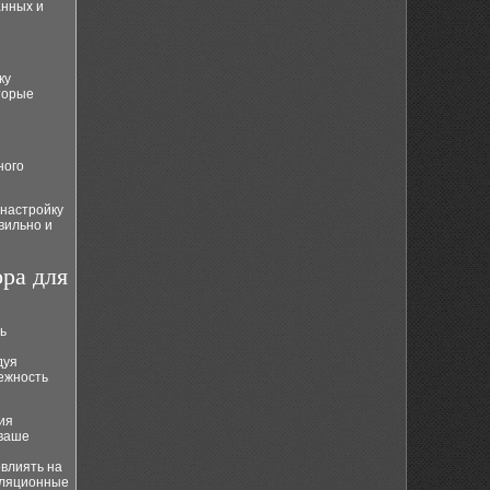
анных и
ку
торые
ного
 настройку
вильно и
ра для
ь
дуя
ежность
ия
 ваше
овлиять на
тиляционные