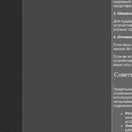
надежный 
предотврат
3. Обновл
Для подде
устройств
улучшат пр
4. Оптимиз
Если ваша
канала Wi-
Если вы хо
устройства
ваша сеть
Совет
Правильна
стабильную
использует
нескольки
подключен
Рег
уяз
уст
Очи
раб