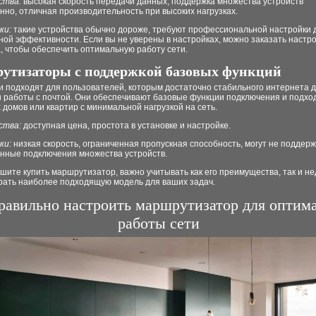
ства:
высокая скорость передачи данных, поддержка множества устройств
но, отличная производительность при высоких нагрузках.
ки:
такие устройства обычно дороже, требуют профессиональной настройки 
ой эффективности. Если вы не уверены в настройках, можно заказать настр
, чтобы обеспечить оптимальную работу сети.
утизаторы с поддержкой базовых функций
и подходят для пользователей, которым достаточно стабильного интернета 
и работы с почтой. Они обеспечивают базовые функции подключения и подхо
домов или квартир с минимальной нагрузкой на сеть.
ства:
доступная цена, простота в установке и настройке.
ки:
низкая скорость, ограниченная пропускная способность, могут не поддер
нные подключения множества устройств.
шите купить маршрутизатор, важно учитывать как его преимущества, так и не
рать наиболее подходящую модель для ваших задач.
равильно настроить маршрутизатор для оптим
работы сети