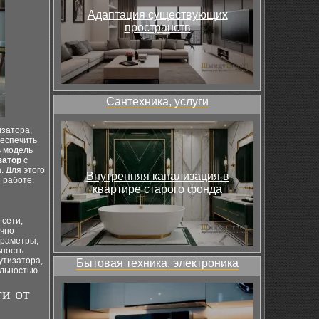
Адаптация существующих
пространств
Сантехника, услуги
изатора,
беспечить
ь модель
затор
с
. Для этого
Внутренняя канализация в
 работе.
квартире старого фонда
 сети,
очно
араметры,
ьность
утизатора,
Бытовая техника, электроника
льностью.
и от