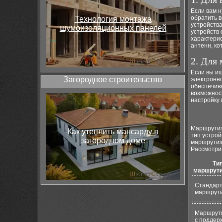
Если вам н
обратить в
Технология монтажа
устройств
шумоизоляционных панелей
устройств
характерис
антенн, ко
2. Для
Если вы ищ
Загородное строительство
электронн
обеспечив
возможност
настройку 
Маршрутиз
Как утеплить мансарду в
тип устрой
загородном доме
маршрутиза
Рассмотри
Ти
маршрути
Стандар
маршрут
Маршрут
с поддер