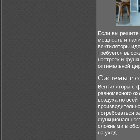
Если вы решите
мощность и нал
вентиляторы иде
требуется высок
настроек и функц
оптимальной ци
Системы с о
Вентиляторы с
ф
равномерного ох
воздуха по всей
производительно
потребоваться
з
функциональнос
сложными в обсл
на уход.