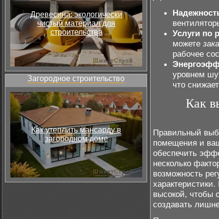
Надежност
Древесина: экологически
вентиляторы
чистый материал для
строительства
Услуги по 
можете
зак
рабочее сос
Энергоэфф
уровнем шу
Загородное строительство
что снижает
Как в
Как утеплить мансарду в
Правильный выбо
загородном доме
помещения и ваш
обеспечить эффе
несколько факто
возможность рег
характеристики.
высокой, чтобы 
создавать лишне