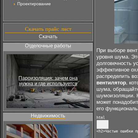
Проектирование
Скачать прайс лист
Скачать
Отделочные работы
При выборе вент
уровня шума. Это
долговечность у
эффективное ох
распределить во
Пароизоляция: зачем она
вентилятор
, ко
нужна и где используется
шума, обращайт
шумоизоляции. К
может понадоби
его функциональ
Недвижимость
html
<
h2
>
Частые ошибки п