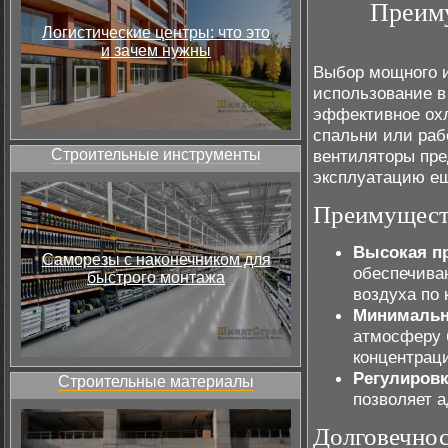
Преиму
Логистические центры: что это
и зачем нужны
Выбор мощного и
использование в
эффективное охл
спальни или раб
Строительные инструменты
вентиляторы пре
эксплуатацию ещ
Преимущест
Высокая п
Саморезы с наконечником для
обеспечива
быстрого монтажа
воздуха по 
Минималь
атмосферу 
концентраци
Регулировк
Строительные материалы
позволяет а
Долговечнос