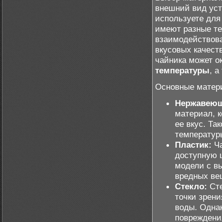
внешний вид уст
используете для
имеют разные те
взаимодействова
вкусовых качеств
чайника может о
температуры
, а
Основные матери
Нержавеющ
материал, к
ее вкус. Та
температур
Пластик:
Ча
доступную ц
модели с в
вредных ве
Стекло:
Сте
точки зрени
воды. Одна
повреждения