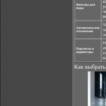
к
Фильтры для
у
воды
ч
в
Ч
Автоматическое
з
отключение
э
Н
и
Подсветка и
индикаторы
с
и
Как выбрать