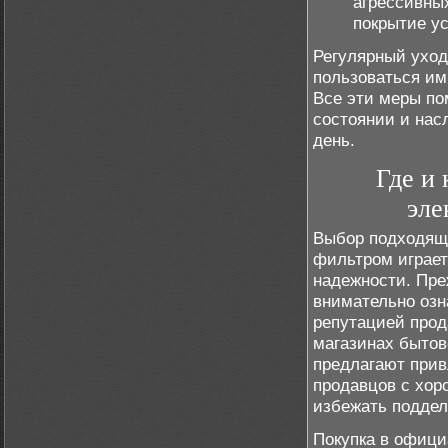
агрессивны
покрытие ус
Регулярный ухо
пользоваться им
Все эти меры по
состоянии и нас
день.
Где и
эле
Выбор подходяще
фильтром играет
надежности. Пр
внимательно озн
репутацией прод
магазинах бытово
предлагают прив
продавцов с хор
избежать поддел
Покупка в офици