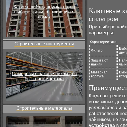
Какие ошибки допускают при
Ключевые ха
выборе жилья в строящихся
домах
фильтром
При выборе чай
параметры:
Характеристика
Строительные инструменты
Выби
Фильтр
друг
Защита от
Нали
накипи
чайн
Материал
Выби
Саморезы с наконечником для
корпуса
кото
быстрого монтажа
Преимущест
Когда вы решит
возможных допо
устройства
и за
Строительные материалы
работоспособнос
чайником, не за
устройства
в сп