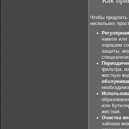
Как пра
Чтобы продлить 
нескольких прос
Регулярная
накипи или 
хорошем со
защиты, мо
специализи
Периодиче
фильтра, ко
жесткую во
обслуживан
необходимо
Использов
образовани
или бутили
жесткая.
Очистка вн
чайника мож