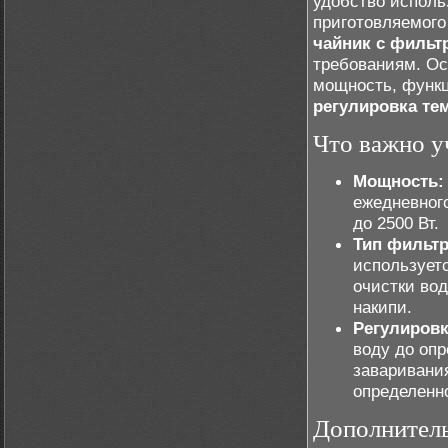
удобство исполь
приготовляемого
чайник с фильт
требованиям. Ос
мощность, функц
регулировка те
Что важно у
Мощность:
ежедневног
до 2500 Вт.
Тип фильтр
использует
очистки во
накипи.
Регулировк
воду до оп
заваривани
определенн
Дополнитель