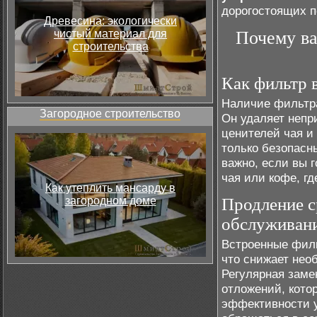
дорогостоящих п
Древесина: экологически
чистый материал для
Почему ва
строительства
Как фильтр 
Наличие фильтра
Загородное строительство
Он удаляет непр
ценителей чая и
только безопасн
важно, если вы 
чая или кофе, гд
Как утеплить мансарду в
загородном доме
Продление с
обслуживан
Встроенные филь
что снижает нео
Регулярная заме
отложений, кото
эффективности у