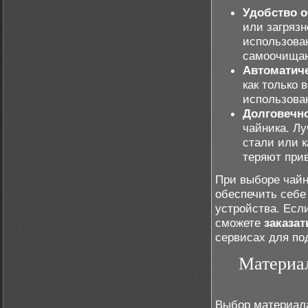
Удобство о
или загрязн
использова
самоочища
Автоматич
как только 
использова
Долговечно
чайника. Л
стали или к
теряют при
При выборе чайн
обеспечить себе
устройства. Есл
сможете
заказат
сервисах для по
Материал
Выбор материала