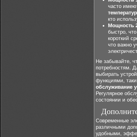
часто имею
температу
кто использ
Мощность 2
быстро, что
короткий ср
что важно у
электричест
Не забывайте, ч
потребностям. Д
выбирать устро
функциями, таки
обслуживание у
Регулярное обсл
состоянии и обес
Дополните
Современные эл
различными доп
удобными, эффе