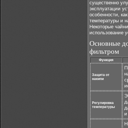
существенно улу
эксплуатации ус
особенности, ка
температуры и н
Некоторые чайни
использование у
Основные до
фильтром
Функция
П
н
Защита от
накипи
с
и
Э
д
Регулировка
температуры
д
и
Н