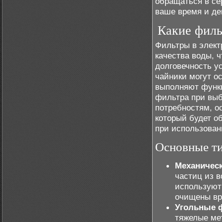
обращаться в с
ваше время и де
Какие филь
Фильтры в элект
качества воды, ч
долговечность у
чайники могут о
выполняют функц
фильтра при выб
потребностям, о
который будет о
при использован
Основные т
Механичес
частиц из в
используют 
очищены вр
Угольные 
тяжелые ме