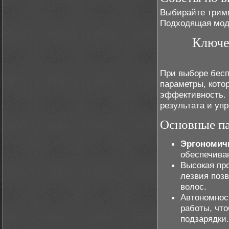
Выбирайте тримм
Подходящая моде
Ключе
При выборе бесп
параметры, кото
эффективность. 
результата и уп
Основные п
Эргономич
обеспечива
Высокая пр
лезвия поз
волос.
Автономнос
работы, чт
подзарядки.