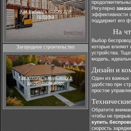
продолжительных
Регулярно
заказ
Как выбрать краску для
эффективности с
потолка
поддержит его ф
На чт
Выбор беспровод
которые влияют 
Загородное строительство
устройства. Тща
модель, идеаль
Дизайн и ко
Как утеплить мансарду в
Один из важных
загородном доме
удобство при ст
простое управле
Технические
Обратите внима
чтобы не прерыв
купить беспров
скорость зарядк