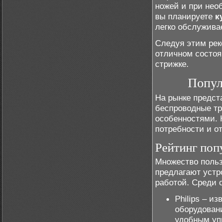
ножей и при нео
вы планируете
к
легко обслужив
Следуя этим рек
отличном состоя
стрижке.
Попул
На рынке предст
беспроводные т
особенностями. 
потребности и о
Рейтинг поп
Множество польз
предлагают устр
работой. Среди 
Philips – и
оборудован
удобным уп