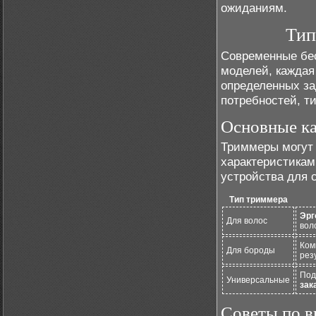
ожиданиям.
Тип
Современные бе
моделей, каждая
определенных за
потребностей, т
Основные ка
Триммеры могут 
характеристикам
устройства для 
Тип триммера
Эрг
Для волос
вол
Ком
Для бороды
рез
Под
Универсальные
зак
Советы по 