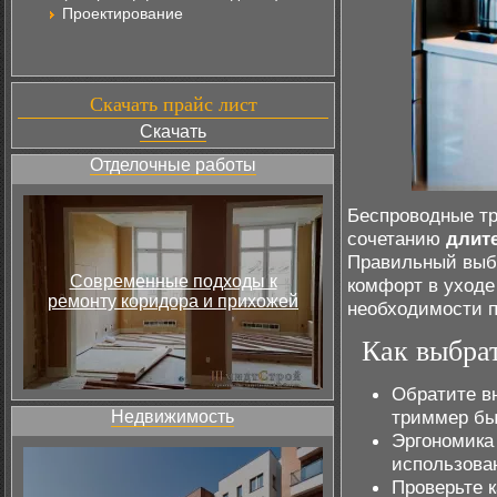
Проектирование
Скачать прайс лист
Скачать
Отделочные работы
Беспроводные тр
сочетанию
длит
Правильный выб
Современные подходы к
комфорт в уходе
ремонту коридора и прихожей
необходимости п
Как выбра
Обратите в
триммер бы
Недвижимость
Эргономика 
использова
Проверьте к