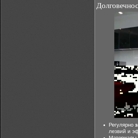
Долговечнос
Регулярно
з
лезвий и э
Материалы 