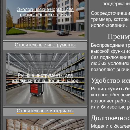
поддержани
Экологические нормы для
Сосредоточившис
промышленных земель
триммер, которы
использовании.
Преим
Беспроводные т
Строительные инструменты
высокой функцио
без подключения
любых условиях.
позволяют значи
Ручные инструменты для
Удобство ис
кладки кирпича: полный набор
Решив
купить б
которое обеспеч
позволяет работ
или близостью р
Строительные материалы
Долговечнос
Модели с
длите