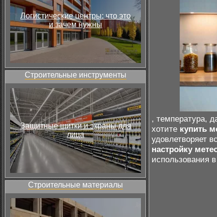
Логистические центры: что это
и зачем нужны
Строительные инструменты
, температура, 
Защитные щитки и экраны для
хотите
купить м
лица
удовлетворяет в
настройку мете
использования в
Строительные материалы