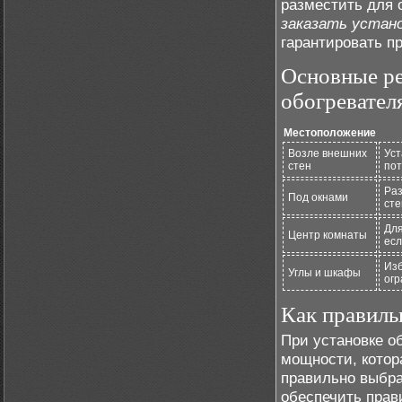
разместить для 
заказать устан
гарантировать п
Основные р
обогревател
Местоположение
Возле внешних
Уст
стен
пот
Раз
Под окнами
сте
Для
Центр комнаты
есл
Изб
Углы и шкафы
огр
Как правиль
При установке о
мощности, котор
правильно выбр
обеспечить прав