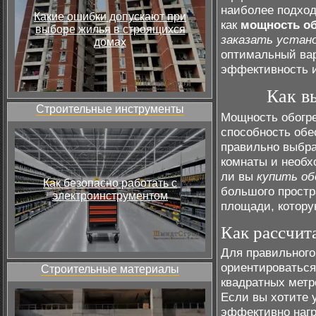
наиболее подход
Какие ошибки допускают при
как
мощность об
выборе жилья в строящихся
заказать устан
домах
оптимальный вар
эффективность 
Как в
Строительные инструменты
Мощность обогре
способность обе
правильно выбра
комнаты и необх
ли вы
купить об
Как безопасно работать с
большого простр
электроинструментом
площади, котору
Как рассчит
Для правильного
ориентироваться
Строительные материалы
квадратных метр
Если вы хотите 
эффективно нагр