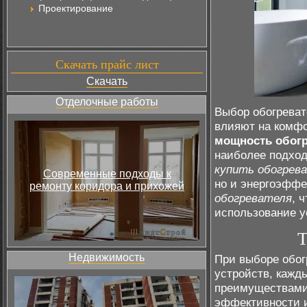
Проектирование
Скачать прайс лист
Скачать
Отделочные работы
Выбор обогреват
влияют на комфо
мощность обог
наиболее подход
купить обогрев
Современные подходы к
но и энергоэффе
ремонту коридора и прихожей
обогревателя
, 
использование у
Т
Недвижимость
При выборе обог
устройств, кажд
преимуществами.
эффективности и