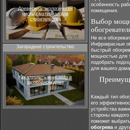
особенность раб
Древесина: экологически
помещения.
чистый материал для
строительства
Выбор мощно
обогревател
Не все обогрева
Инфракрасные об
Загородное строительство
быстрый обогрев
мощностью для т
подобрать подхо
для вашего дома
Как утеплить мансарду в
Преимуще
загородном доме
Каждый тип обог
его эффективнос
устройства важн
стороны каждого
поможет выбрат
обогрева
и друг