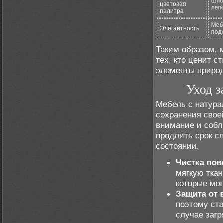
Шпо
цветовая
лег
палитра
Меб
Элегантность
под
Таким образом, 
тех, кто ценит с
элементы природ
Уход 
Мебель с натур
сохранения свое
внимание и собл
продлить срок с
состоянии.
Чистка пов
мягкую тка
которые мог
Защита от 
поэтому ста
случае загр