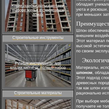
обладает уникал
Какие ошибки допускают при
уюта и роскоши.
выборе жилья в строящихся
при меньших зат
домах
Преимуществ
Шпон обеспечива
внешним воздейс
Строительные инструменты
Этот материал п
высокой эстетич
по своим эксплу
Экологич
Ручные инструменты для
Материалы, исп
кладки кирпича: полный набор
шпоном
, облад
Этот подход спо
древесных пород
так как шпон изг
рационально исп
Строительные материалы
При выборе мебе
получаете не тол