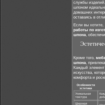
службы изделий.
шпоном
идеальны
домашних интерь
оставаясь в отл
Если вы хотите,
работы по изго
шпона
, обеспеч
Эстетиче
Кроме того,
мебе
шпона
, привлек
Каждый элемент
искусства, кото
комфорта и роск
Особенности
эстетики
Уникальная
Каж
текстура
доб
Широкая