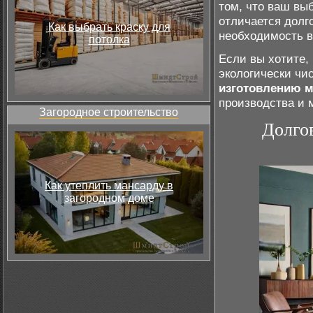
том, что ваш вы
отличается долг
Как выбрать краску для
необходимость в
потолка
Если вы хотите,
экологически чи
изготовлению 
производства и 
Загородное строительство
Долго
Как утеплить мансарду в
загородном доме