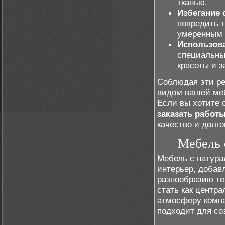
тканью.
Избегание 
повредить т
умеренным 
Использов
специальны
красоты и 
Соблюдая эти р
видом вашей ме
Если вы хотите 
заказать работ
качество и долго
Мебель 
Мебель с натур
интерьер, добав
разнообразию те
стать как центр
атмосферу комна
подходит для со