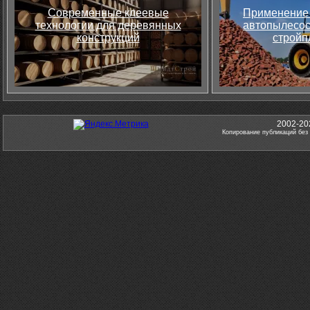
Современные клеевые
Применение 
технологии для деревянных
автопылесос
конструкций
стройп
2002-20
Копирование публикаций без 