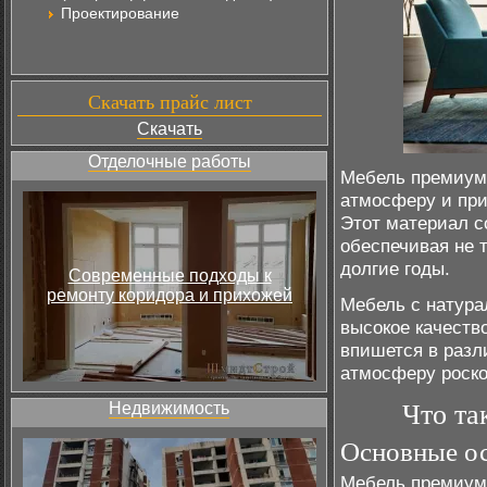
Проектирование
Скачать прайс лист
Скачать
Отделочные работы
Мебель премиум
атмосферу и при
Этот материал с
обеспечивая не 
долгие годы.
Современные подходы к
ремонту коридора и прихожей
Мебель с натур
высокое качеств
впишется в разл
атмосферу роско
Недвижимость
Что та
Основные ос
Мебель премиум