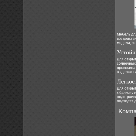
Мебель для
воздейств
модели, ко
Устойч
Для откры
солнечных
древесина
выдержат 
Легкос
Для откры
к балкону 
подстраив
подходят д
Компа