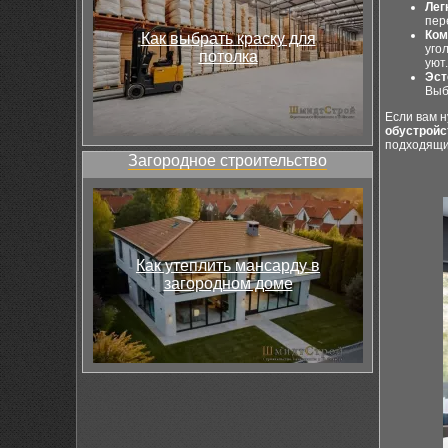
Лег
пер
Ком
Как выбрать краску для
уго
потолка
уют.
Эст
Выб
Если вам 
обустройс
подходящи
Загородное строительство
Как утеплить мансарду в
загородном доме