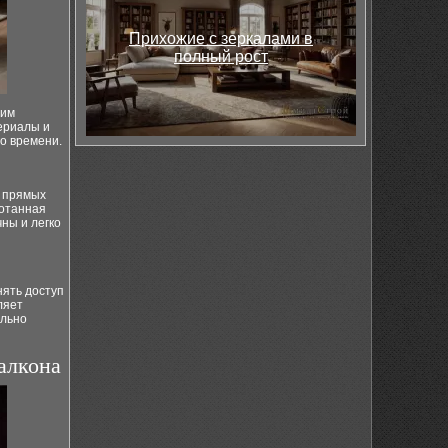
Прихожие с зеркалами в
полный рост
ним
ериалы и
о времени.
и прямых
ботанная
ны и легко
нять доступ
ляет
ально
алкона