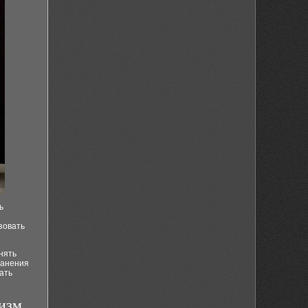
ь
зовать
нять
ранения
ать
лизм