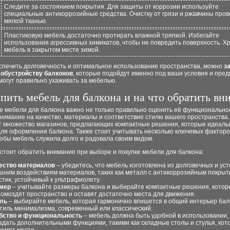
Следите за состоянием покрытия. Для защиты от коррозии используйте
специальные антикоррозийные средства. Очистку от грязи и ржавчины про
мягкой тканью.
Пластиковую мебель достаточно протирать влажной тряпкой. Избегайте
использования агрессивных химикатов, чтобы не повредить поверхность. Х
мебель в закрытом месте зимой.
спечить долговечность и оптимальное использование пространства, можно
з
 обустройству балконов
, которые подойдут именно под ваши условия и пред
могут правильно ухаживать за мебелью.
упить мебель для балкона и на что обратить вн
 мебели для балкона важно не только правильно оценить её функциональнос
нимание на качество, материалы и соответствие стилю вашего пространства
т множество магазинов, предлагающих компактные решения, которые идеаль
ля оформления балкона. Также стоит учитывать несколько ключевых факторо
тобы мебель служила долго и радовала своим видом.
 стоит обратить внимание при выборе и покупке мебели для балкона:
ество материалов
– убедитесь, что мебель изготовлена из долговечных и уст
шним воздействиям материалов, таких как металл с антикоррозийным покрыт
стик, устойчивый к ультрафиолету.
мер
– учитывайте размеры балкона и выбирайте компактные решения, котор
ромоздят пространство и оставят достаточно места для движения.
ль
– выбирайте мебель, которая гармонично впишется в общий интерьер бал
стиль минимализма, современный или классический.
бство и функциональность
– мебель должна быть удобной в использовании, 
адать дополнительными функциями, такими как складные столы и стулья, кот