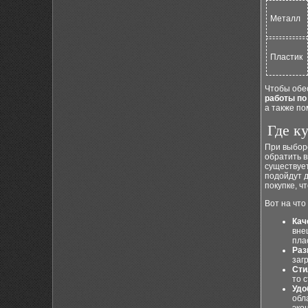
Металл
Пластик
Чтобы обе
работы по
а также по
Где к
При выборе
обратить в
существуе
подойдут д
покупке, ч
Вот на что
Кач
вне
пла
Раз
заг
Сти
то 
Удо
обл