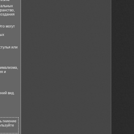
нальных
ранство,
создания
то могут
ных
стулья или
нимализма,
ия и
ний вид.
ь гниение
ользуйте