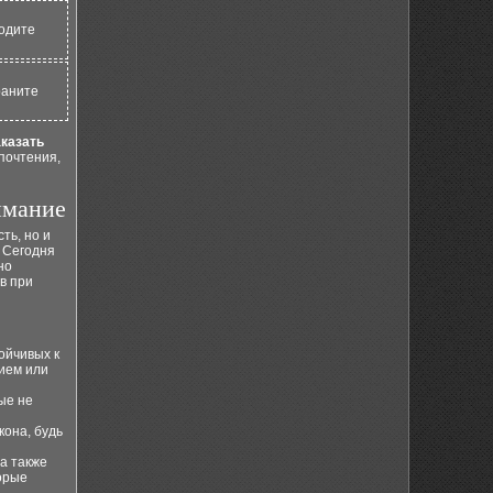
водите
раните
аказать
почтения,
имание
ть, но и
. Сегодня
но
в при
ойчивых к
ием или
ые не
кона, будь
а также
орые