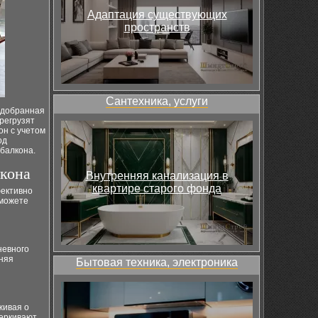
Адаптация существующих
пространств
Сантехника, услуги
подобранная
ерегрузят
он с учетом
од
балкона.
лкона
Внутренняя канализация в
квартире старого фонда
фективно
сможете
невного
аняя
Бытовая техника, электроника
живая о
черкивают