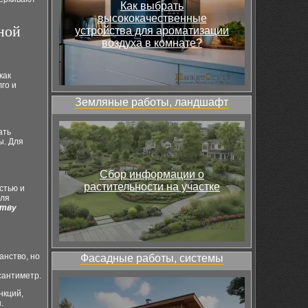
Как выбрать
высококачественные
ной
устройства для ароматизации
воздуха в комнате?
как
го и
Земляные работы, ландшафт
ать
ы. Для
Сбор информации о
растительности на участке
стью и
для
ству
анство, но
Фасадные работы, системы
ы
сантиметр.
нкций,
.