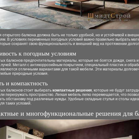
 открытого балкона должна быть не только удобной, но и устойчивой к внеш
иям. В условиях переменных погодных условий важно правильно выбрать мат
торые сохранят свою функциональность и внешний вид на протяжении долгог
ивость к погодным условиям
тых балконов предпочтительны материалы, которые не боятся дождя, снега 
 лучей. Металл с антикоррозийным покрытием, специальный пластик и обра
 являются отличными вариантами для такой мебели. Эти материалы долговеч
любые природные условия.
ть и компактность
тых балконов стоит выбирать
компактные решения
, которые не будут затруд
или перегружать пространство. Легкая мебель легко перемещается, что позво
ать обстановку под различные нужды. Удобные складные стулья и столы иде
ля таких условий.
ктные и многофункциональные решения для б