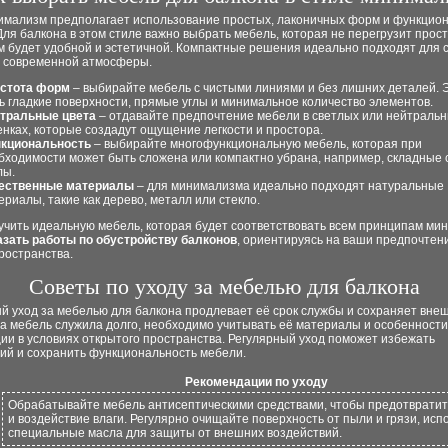
имализм предполагает использование простых, лаконичных форм и функцио
ля балкона в этом стиле важно выбрать мебель, которая не перегрузит прост
м будет удобной и эстетичной. Компактные решения идеально подходят для 
и современной атмосферы.
стота форм
– выбирайте мебель с чистыми линиями и без лишних деталей. Э
ь гладкие поверхности, прямые углы и минимальное количество элементов.
тральные цвета
– отдавайте предпочтение мебели в светлых или нейтраль
енках, которые создадут ощущение легкости и простора.
кциональность
– выбирайте многофункциональную мебель, которая при
бходимости может быть сложена или компактно убрана, например, складные 
лы.
ественные материалы
– для минимализма идеально подходят натуральные
ериалы, такие как дерево, металл или стекло.
учить идеальную мебель, которая будет соответствовать всем принципам ми
азать работы по обустройству балконов
, ориентируясь на ваши предпочтен
ространства.
Советы по уходу за мебелью для балкона
 уход за мебелью для балкона продлевает её срок службы и сохраняет внеш
а мебель служила долго, необходимо учитывать её материалы и особенности
ии в условиях открытого пространства. Регулярный уход поможет избежать
ий и сохранить функциональность мебели.
Рекомендации по уходу
Обрабатывайте мебель антисептическими средствами, чтобы предотвратит
и воздействие влаги. Регулярно очищайте поверхность от пыли и грязи, исп
специальные масла для защиты от внешних воздействий.