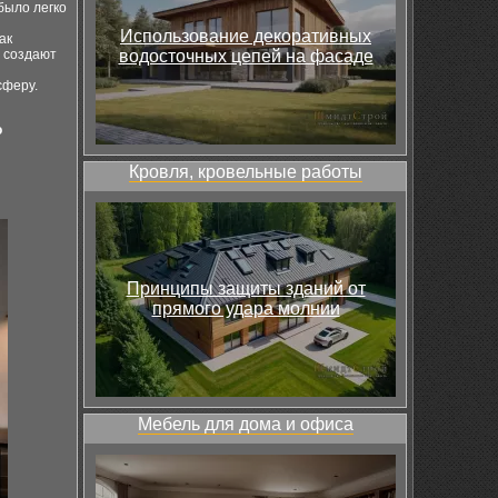
было легко
Использование декоративных
ак
о создают
водосточных цепей на фасаде
сферу.
о
Кровля, кровельные работы
Принципы защиты зданий от
прямого удара молнии
Мебель для дома и офиса