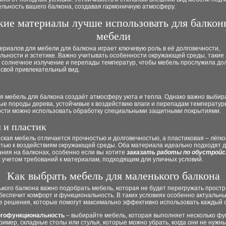
ельность вашего балкона, создавая гармоничную атмосферу.
кие материалы лучше использовать для балкон
мебели
риалов для мебели для балкона играет ключевую роль в её долговечности,
ьности и эстетике. Важно учитывать особенности окружающей среды, такие 
 солнечное излучение и перепады температур, чтобы мебель прослужила дол
 свой привлекательный вид.
я мебель для балкона создаёт атмосферу уюта и тепла. Однако важно выбир
ые породы дерева, устойчивые к воздействию влаги и перепадам температур
ости можно использовать обработку специальными защитными покрытиями.
 и пластик
кая мебель отличается прочностью и долговечностью, а пластиковая – лёгко
стью к воздействиям окружающей среды. Оба материала идеально подходят 
ния на балконах, особенно если вы хотите
заказать работы по обустрой
 учетом требований к материалам, подходящим для уличных условий.
Как выбрать мебель для маленького балкона
кого балкона важно подобрать мебель, которая не будет перегружать простр
беспечит комфорт и функциональность. В таких условиях особенно актуальн
е решения, которые помогут максимально эффективно использовать каждый 
гофункциональность
– выбирайте мебель, которая выполняет несколько фу
ример, складные столы или стулья, которые можно убрать, когда они не нужны