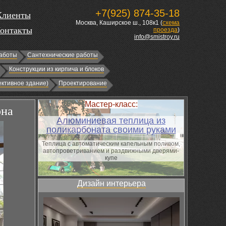
+7(925) 874-35-18
Клиенты
Москва, Каширское ш., 108к1 (
схема
онтакты
проезда
)
info@smistroy.ru
аботы
Сантехнические работы
Конструкции из кирпича и блоков
ктивное здание)
Проектирование
Мастер-класс:
она
Алюминиевая теплица из
поликарбоната своими руками
Теплица с автоматическим капельным поливом,
автопроветриванием и раздвижными дверями-
купе
Дизайн интерьера