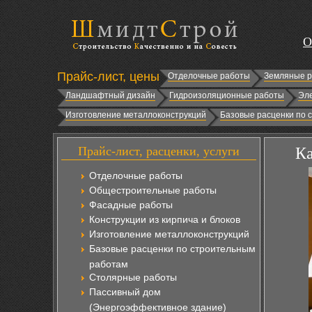
О
Прайс-лист, цены
Отделочные работы
Земляные 
Ландшафтный дизайн
Гидроизоляционные работы
Эл
Изготовление металлоконструкций
Базовые расценки по 
Прайс-лист, расценки, услуги
Ка
Отделочные работы
Общестроительные работы
Фасадные работы
Конструкции из кирпича и блоков
Изготовление металлоконструкций
Базовые расценки по строительным
работам
Столярные работы
Пассивный дом
(Энергоэффективное здание)