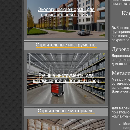
привлекат
Экологические нормы для
Ка
промышленных земель
Выбор мате
функционал
влажность,
сохраняла
Строительные инструменты
Дерево
Деревянна
специальн
долговечн
Металл
Ручные инструменты для
Металличес
кладки кирпича: полный набор
устойчиво
использова
балконов
с
Для малень
Строительные материалы
при этом о
компактны
Мно
нап