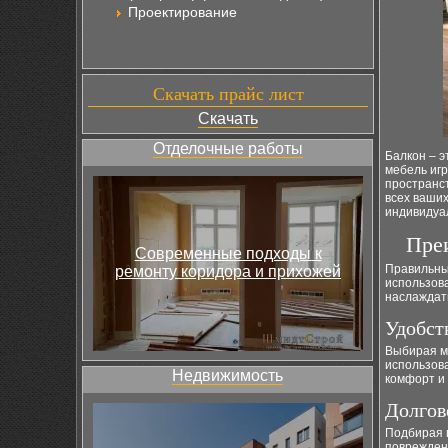
Проектирование
Скачать прайс лист
Скачать
Отделочные работы
Балкон – э
мебель игр
пространст
всех ваши
индивидуа
Пре
Современные подходы к
Правильны
ремонту коридора и прихожей
использов
наслаждат
Удобст
Выбирая ме
использов
Недвижимость
комфорт и 
Долгов
Подбирая 
поврежден