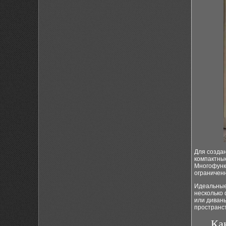
Для создан
компактные
Многофунк
ограниченн
Идеальные
несколько 
или диваны
пространст
Ка