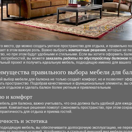
то место, где можно создать уютное пространство для отдыха, и правильно 
ает в этом важную роль. Важно выбрать
компактные решения
, которые не п
во, но при этом будут удобными и стильными. Если вы хотите оформить балк
х потребностей, вы можете
заказать работы по обустройству балконов
п
льный проект и получить идеальную мебель, подходящую именно для вашего 
имущества правильного выбора мебели для ба
й выбор мебели для балкона не только создаёт комфорт, но и позволяет эф
ать пространство. Подобрав качественные и функциональные элементы, вы 
ься отдыхом и сделать балкон более уютным и привлекательным.
во и комфорт
бель для балкона, важно учитывать, что она должна быть удобной для ежед
ания. Компактные решения помогут сэкономить пространство, при этом сохр
практичность для отдыха и приема гостей.
ечность и эстетика
подходящую мебель, вы обеспечиваете долгосрочную эксплуатацию, не пере
иях от погодных условий. Устойчивость и стильный внешний вид мебели под