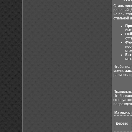
Стиль мин
решений. Д
но при это
стильной 
Про
быт
Ней
отт
Фун
нео
сто
Ест
мат
Чтобы пол
можно
зак
размеры п
Правильный
Чтобы ваш
эксплуатац
поврежден
Материал
Дерево